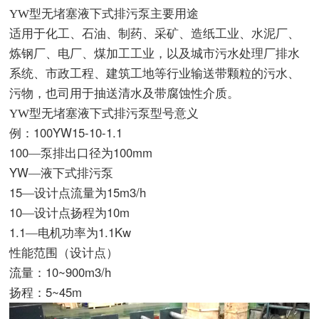
YW
型无堵塞液下式排污泵
主要用途
适用于化工、石油、制药、采矿、造纸工业、水泥厂、
炼钢厂、电厂、煤加工工业，以及城市污水处理厂排水
系统、市政工程、建筑工地等行业输送带颗粒的污水、
污物，也司用于抽送清水及带腐蚀性介质。
YW
型无堵塞液下式排污泵
型号意义
100YW15-10-1.1
例：
100
100mm
—泵排出口径为
YW
—液下式排污泵
15
15m3/h
—设计点流量为
10
10m
—设计点扬程为
1.1
1.1Kw
—电机功率为
性能范围（设计点）
10~900m3/h
流量：
5~45m
扬程：