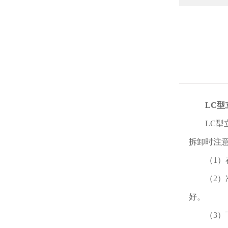
LC型
LC
拆卸时注
（
1
（
2
好。
（
3