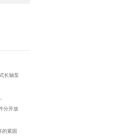
式长轴泵
装。
件分开放
坏的紧固