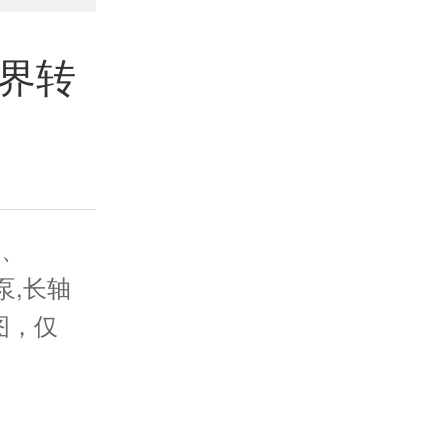
界转
B、
泵,长轴
图，仅