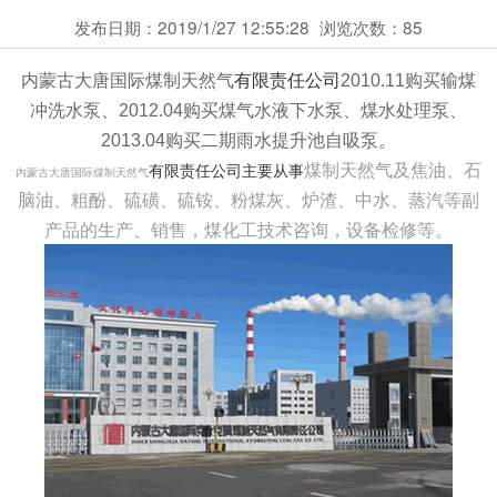
发布日期：2019/1/27 12:55:28
浏览次数：
85
内蒙古大唐国际煤制天然气
有限责任公司
2010.11购买
输煤
冲洗水泵
、
2012.04购买
煤气水液下水泵、煤水处理
泵
、
2013.04购买
二期雨水提升池自吸泵。
煤制天然气及焦油、石
有限责任公司主要从事
内蒙古大唐国际煤制天然气
脑油、粗酚、硫磺、硫铵、粉煤灰、炉渣、中水、蒸汽等副
产品的生产、销售，煤化工技术咨询，设备检修等。