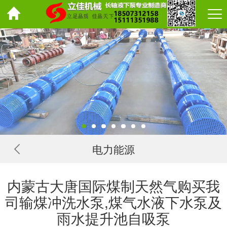
电力能源
内蒙古大唐国际煤制天然气购买我
司输煤冲洗水泵,煤气水液下水泵及
雨水提升池自吸泵